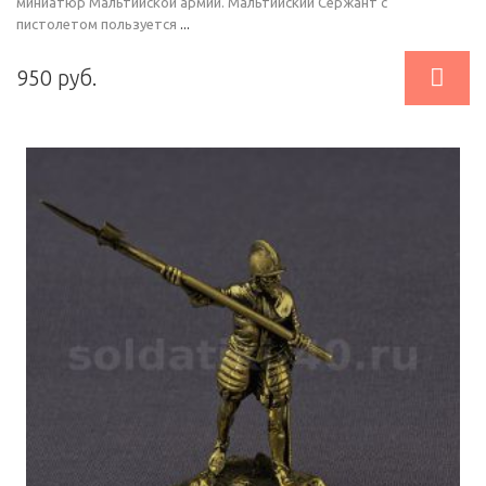
миниатюр Мальтийской армии. Мальтийский Сержант с
пистолетом пользуется
...

950 руб.