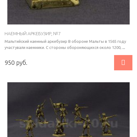
НАЕМНЫЙ АРКЕБУЗИР, №7
Мальтийский наемный аркебузир В обороне Мальты в 1565 году
участували наемники. С стороны обороняющихся около 1200,
...

950 руб.