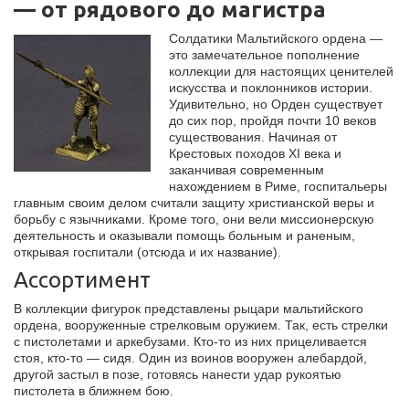
— от рядового до магистра
Солдатики Мальтийского ордена —
это замечательное пополнение
коллекции для настоящих ценителей
искусства и поклонников истории.
Удивительно, но Орден существует
до сих пор, пройдя почти 10 веков
существования. Начиная от
Крестовых походов XI века и
заканчивая современным
нахождением в Риме, госпитальеры
главным своим делом считали защиту христианской веры и
борьбу с язычниками. Кроме того, они вели миссионерскую
деятельность и оказывали помощь больным и раненым,
открывая госпитали (отсюда и их название).
Ассортимент
В коллекции фигурок представлены рыцари мальтийского
ордена, вооруженные стрелковым оружием. Так, есть стрелки
с пистолетами и аркебузами. Кто-то из них прицеливается
стоя, кто-то — сидя. Один из воинов вооружен алебардой,
другой застыл в позе, готовясь нанести удар рукоятью
пистолета в ближнем бою.