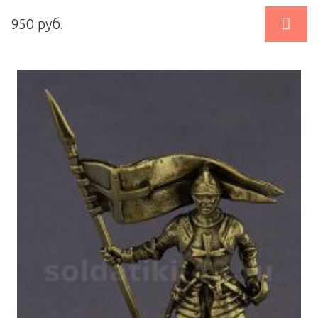

950 руб.